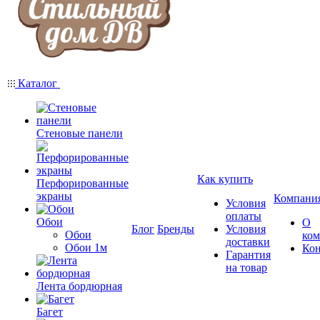
Каталог
Стеновые панели
Как купить
Перфорированные
экраны
Компани
Условия
оплаты
Обои
О
Блог
Бренды
Условия
Обои
ко
доставки
Обои 1м
Ко
Гарантия
на товар
Лента бордюрная
Багет