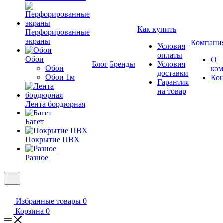
Как купить
Перфорированные
экраны
Компани
Условия
оплаты
Обои
О
Блог
Бренды
Условия
Обои
ко
доставки
Обои 1м
Ко
Гарантия
на товар
Лента бордюрная
Багет
Покрытие ПВХ
Разное
Избранные товары
0
Корзина
0