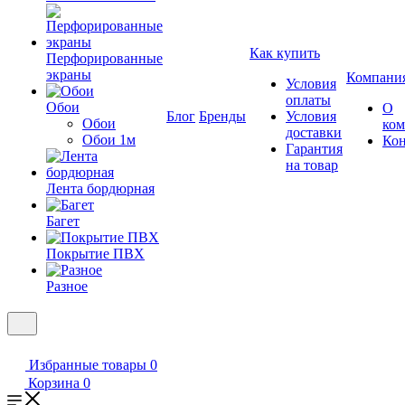
Как купить
Перфорированные
экраны
Компани
Условия
оплаты
Обои
О
Блог
Бренды
Условия
Обои
ко
доставки
Обои 1м
Ко
Гарантия
на товар
Лента бордюрная
Багет
Покрытие ПВХ
Разное
Избранные товары
0
Корзина
0