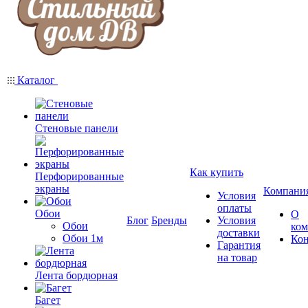
Каталог
Стеновые панели
Как купить
Перфорированные
экраны
Компани
Условия
оплаты
Обои
О
Блог
Бренды
Условия
Обои
ко
доставки
Обои 1м
Ко
Гарантия
на товар
Лента бордюрная
Багет