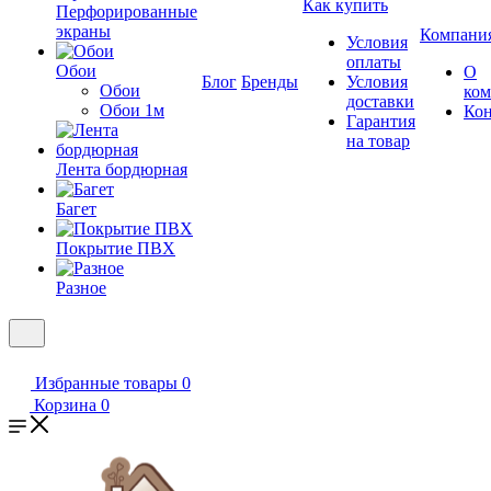
Как купить
Перфорированные
экраны
Компани
Условия
оплаты
Обои
О
Блог
Бренды
Условия
Обои
ко
доставки
Обои 1м
Ко
Гарантия
на товар
Лента бордюрная
Багет
Покрытие ПВХ
Разное
Избранные товары
0
Корзина
0