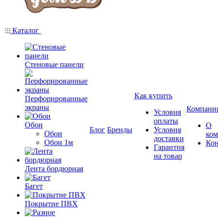
Каталог
Стеновые панели
Как купить
Перфорированные
экраны
Компани
Условия
оплаты
Обои
О
Блог
Бренды
Условия
Обои
ко
доставки
Обои 1м
Ко
Гарантия
на товар
Лента бордюрная
Багет
Покрытие ПВХ